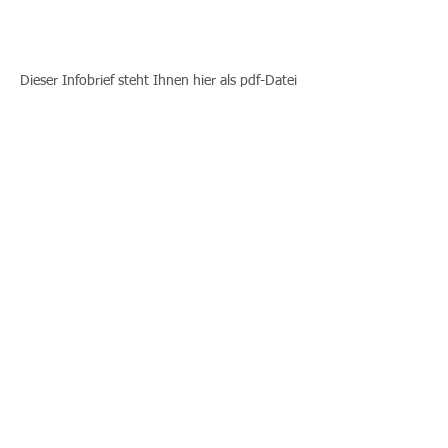
INFOBRIEF - MAI
2025
Dieser Infobrief steht Ihnen hier als pdf-Datei
zum lesen bzw. zum Download bereit.
Mandanteninformation Mai2025
2025-03
INFOBRIEF - MÄRZ
202%
Dieser Infobrief steht Ihnen hier als pdf-Datei
zum lesen bzw. zum Download bereit.
Mandanteninformation März 2025